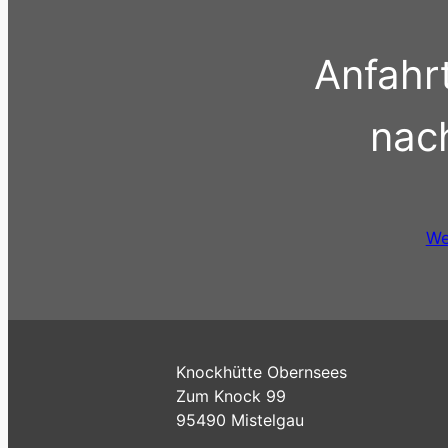
Anfahr
nac
We
Knockhütte Obernsees
Zum Knock 99
95490 Mistelgau