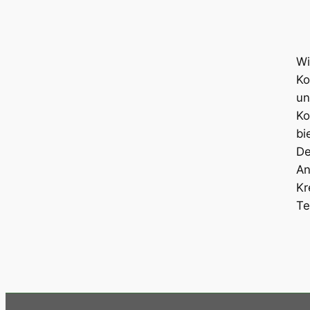
Wi
Ko
un
Ko
bi
De
An
Kr
Te